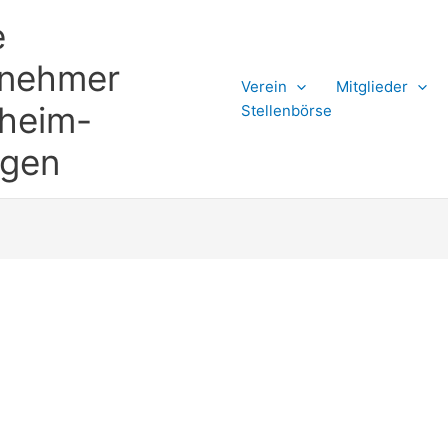
e
rnehmer
Verein
Mitglieder
gheim-
Stellenbörse
ngen