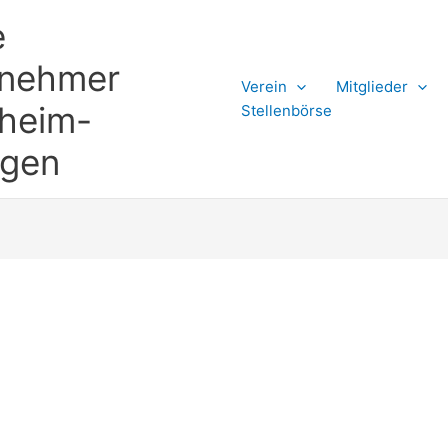
e
rnehmer
Verein
Mitglieder
gheim-
Stellenbörse
ngen