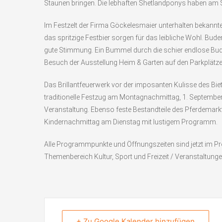
Staunen bringen. Die lebhaften Shetlandponys haben am 
Im Festzelt der Firma Göckelesmaier unterhalten bekannt
das spritzige Festbier sorgen für das leibliche Wohl. B
gute Stimmung. Ein Bummel durch die schier endlose Bu
Besuch der Ausstellung Heim & Garten auf den Parkplätz
Das Brillantfeuerwerk vor der imposanten Kulisse des Bi
traditionelle Festzug am Montagnachmittag, 1. September 
Veranstaltung. Ebenso feste Bestandteile des Pferdemar
Kindernachmittag am Dienstag mit lustigem Programm.
Alle Programmpunkte und Öffnungszeiten sind jetzt im P
Themenbereich Kultur, Sport und Freizeit / Veranstaltunge
+ Zu Google Kalender hinzufügen