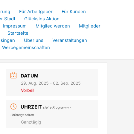
ärung
Für Arbeitgeber
Für Kunden
er Stadt
Glückslos Aktion
Impressum
Mitglied werden
Mitglieder
Startseite
ssingen
Über uns
Veranstaltungen
Werbegemeinschaften
DATUM
29. Aug. 2025
- 02. Sep. 2025
Vorbei!
UHRZEIT
siehe Programm -
Öffnungszeiten
Ganztägig