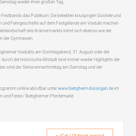
Samstag wieder ihren großen Tag.
e Festbands das Publikum. Die beliebten knusprigen Göckele und
uden und Fahrgeschäfte auf dem Festgelände am Viadukt machen
denlandschaft des Krämermarkts lohnt sich ebenso wie der
en der Gymnasien.
etigheimer Viadukts am Sonntagabend, 31. August oder der
durch die historische Altstadt sind immer wieder Highlights der
ktes sind der Seniorennachmittag am Samstag und der
rogramm online abrufbar unter
www.bietigheim-bissingen.de
im
n und Feste / Bietigheimer Pferdemarkt.
+ iCal / Outlook export