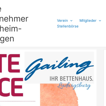
e
rnehmer
Verein
Mitglieder
gheim-
Stellenbörse
ngen