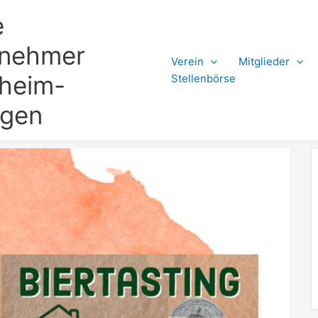
e
rnehmer
Verein
Mitglieder
gheim-
Stellenbörse
ngen