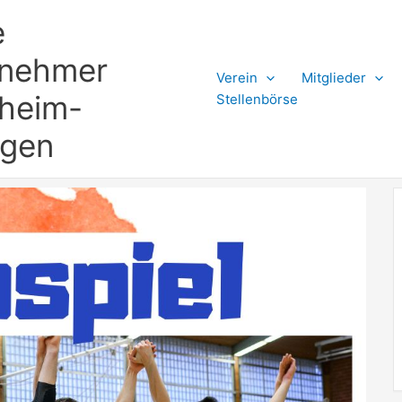
e
rnehmer
Verein
Mitglieder
gheim-
Stellenbörse
ngen