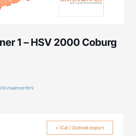
ner 1 – HSV 2000 Coburg
e/bl-maenner.html
+ iCal / Outlook export