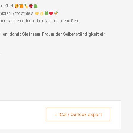
en Start
gemixten Smoothie´s
en, kaufen oder halt einfach nur genießen.
len, damit Sie ihrem Traum der Selbstständigkeit ein
r
+ iCal / Outlook export