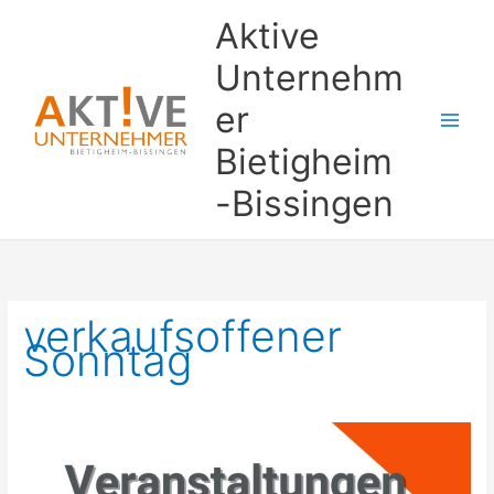
Zum
Aktive
Inhalt
springen
Unternehm
er
Bietigheim
-Bissingen
verkaufsoffener
Sonntag
Apfelfest
11.10.2026
–